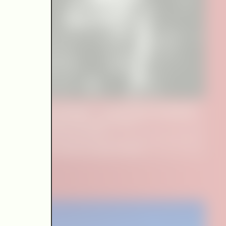
Magda Spiegel – vor der Zeit verstummt
Erinnerungen an eine große Sängerin –
Dokumentarisches Konzert
Alte Oper Frankfurt und Oper Frankfurt