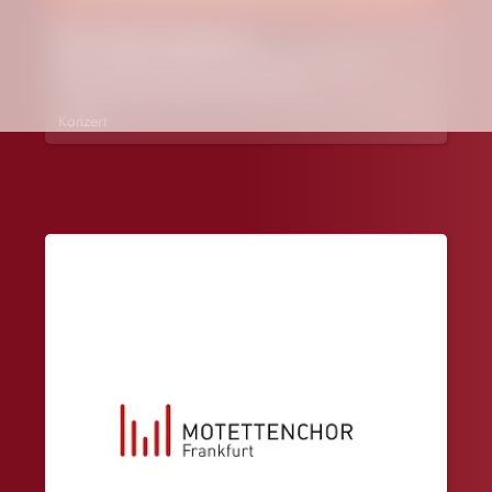
Die schöne Magelone
Georg Gädker (Bariton), Hedayet Jonas Djeddikar
(Piano), Birgitta Assheuer (Sprecherin)
Konzert