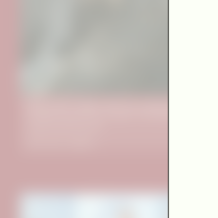
Hyunju Oh: Mother Was My Landscape
Concept & realization (script, objects, sound, light, video,
programming): Hyunju Oh
Audio drama installation