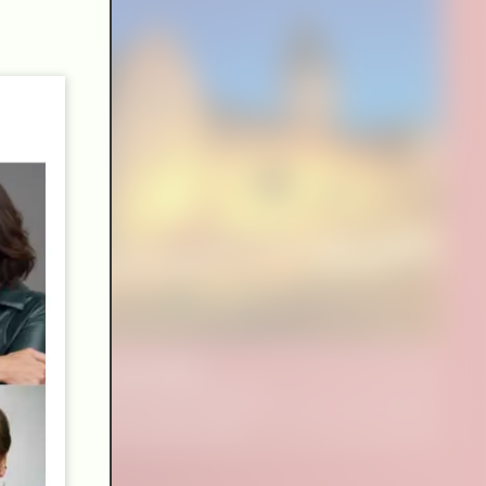
Das müde Glück
Ein Abend für Roger Willemsen
lesen.hören Mannheim 2026