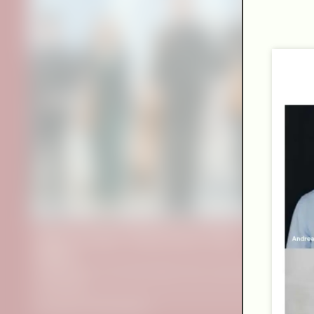
Eliots am Main: Words Move, Music
Moves
Joseph Haydn: »Die sieben letzten Worte unseres Erlösers
am Kreuze«
Fassung für Streichquartett