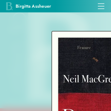
Birgitta Assheuer
Einfühlsam und
mit
vibrierender Intensität
Frankfurter Allgemeine Zeitung