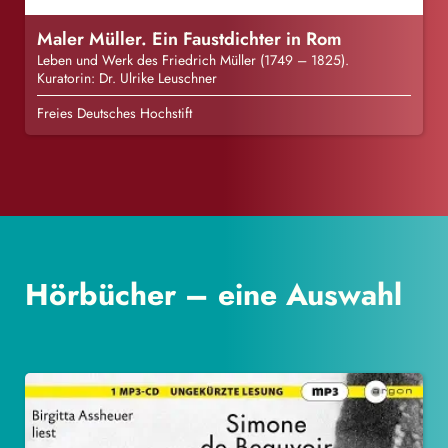
Maler Müller. Ein Faustdichter in Rom
Leben und Werk des Friedrich Müller (1749 – 1825).
Kuratorin: Dr. Ulrike Leuschner
Freies Deutsches Hochstift
Hörbücher – eine Auswahl