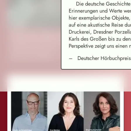
Die deutsche Geschichte i
Erinnerungen und Werte werd
hier exemplarische Objekte
auf eine akustische Reise d
Druckerei, Dresdner Porzell
Hyunju Oh: Mother Was My Landscape
Karls des Großen bis zu den
Concept & realization (script, objects, sound, light, video,
Perspektive zeigt uns einen 
programming): Hyunju Oh
Audio drama installation
Deutscher Hörbuchpreis