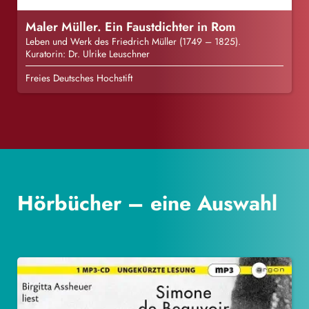
Maler Müller. Ein Faustdichter in Rom
Leben und Werk des Friedrich Müller (1749 – 1825).
Kuratorin: Dr. Ulrike Leuschner
Freies Deutsches Hochstift
Hörbücher – eine Auswahl