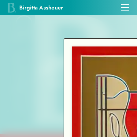
Birgitta Assheuer
Einfühlsam und
mit
vibrierender Intensität
Frankfurter Allgemeine Zeitung