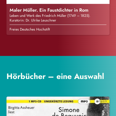
Maler Müller. Ein Faustdichter in Rom
Leben und Werk des Friedrich Müller (1749 – 1825).
Kuratorin: Dr. Ulrike Leuschner
Freies Deutsches Hochstift
Hörbücher – eine Auswahl