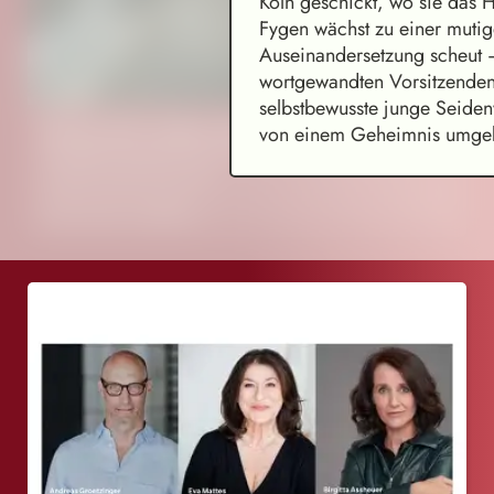
Köln geschickt, wo sie das 
Fygen wächst zu einer mutig
Auseinandersetzung scheut –
wortgewandten Vorsitzenden
selbstbewusste junge Seiden
Hyunju Oh: Mother Was My Landscape
von einem Geheimnis umge
Concept & realization (script, objects, sound, light, video,
programming): Hyunju Oh
Audio drama installation