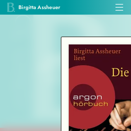
Birgitta Assheuer
Einfühlsam und
mit
vibrierender Intensität
Frankfurter Allgemeine Zeitung