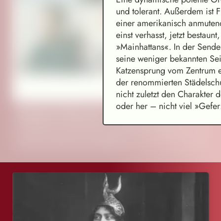
und tolerant. Außerdem ist F
einer amerikanisch anmuten
einst verhasst, jetzt bestau
»Mainhattans«. In der Sende
seine weniger bekannten Sei
Katzensprung vom Zentrum e
der renommierten Städelschu
nicht zuletzt den Charakter 
oder her – nicht viel »Gef
Deutsche Winterreise
Liederzyklus mit Geschichten von Menschen im Abseits
Festival für Alte Musik, Knechtsteden