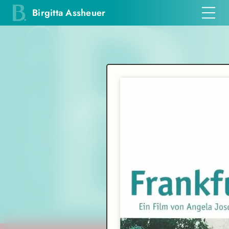
Birgitta Assheuer
Einfühlsam und
mit
vibrierender Intensität
Frankfurter Allgemeine Zeitung