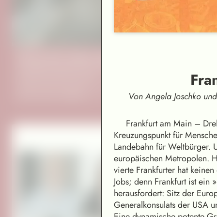
Hyunju Oh: Mother Was My Landscape
Concept & realization (script, objects, sound, light, video,
Fra
programming): Hyunju Oh
Audio drama installation
Von Angela Joschko und
Frankfurt am Main – Dreh
Kreuzungspunkt für Mensche
Landebahn für Weltbürger. U
europäischen Metropolen. H
vierte Frankfurter hat kein
Jobs; denn Frankfurt ist ein 
herausfordert: Sitz der Eur
Generalkonsulats der USA u
Eine dynamische potente Gr