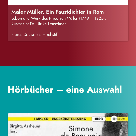
Maler Müller. Ein Faustdichter in Rom
Leben und Werk des Friedrich Müller (1749 – 1825).
Kuratorin: Dr. Ulrike Leuschner
Freies Deutsches Hochstift
Hörbücher – eine Auswahl