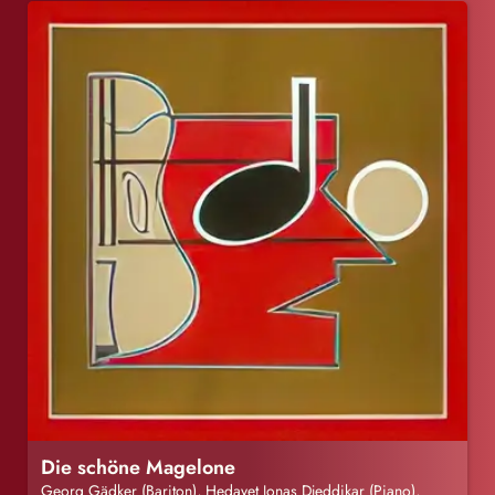
Die schöne Magelone
Georg Gädker (Bariton), Hedayet Jonas Djeddikar (Piano),
Birgitta Assheuer (Sprecherin)