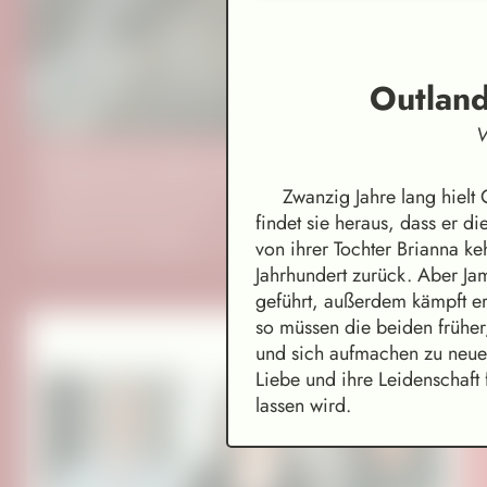
Zwanzig Jahre lang hielt 
findet sie heraus, dass er di
von ihrer Tochter Brianna keh
Jahrhundert zurück. Aber Jam
geführt, außerdem kämpft er
Hyunju Oh: Mother Was My Landscape
so müssen die beiden früher,
Concept & realization (script, objects, sound, light, video,
und sich aufmachen zu neuen
programming): Hyunju Oh
Liebe und ihre Leidenschaft
Audio drama installation
lassen wird.