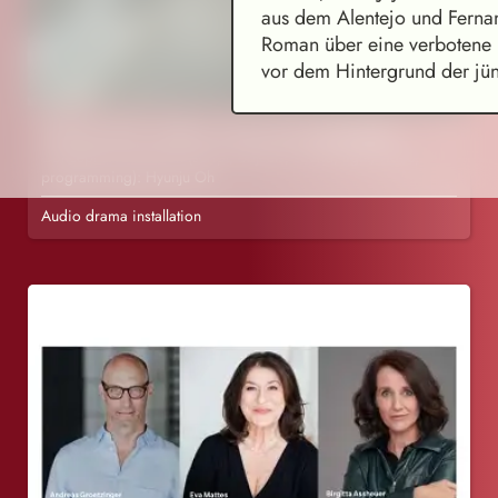
aus dem Alentejo und Ferna
Roman über eine verbotene 
vor dem Hintergrund der jün
Hyunju Oh: Mother Was My Landscape
Concept & realization (script, objects, sound, light, video,
programming): Hyunju Oh
Audio drama installation