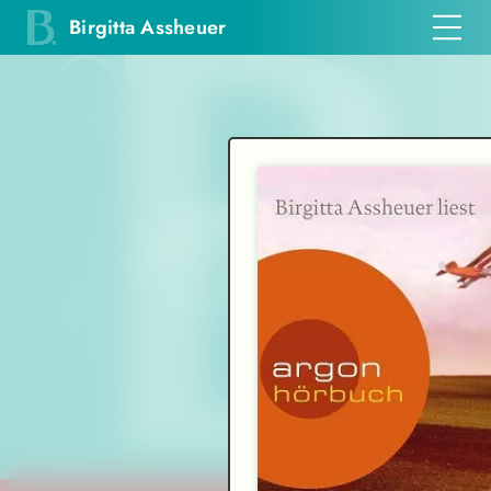
Birgitta Assheuer
Einfühlsam und
mit
vibrierender Intensität
Frankfurter Allgemeine Zeitung