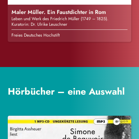
Maler Müller. Ein Faustdichter in Rom
Leben und Werk des Friedrich Müller (1749 – 1825).
Kuratorin: Dr. Ulrike Leuschner
Freies Deutsches Hochstift
Hörbücher – eine Auswahl