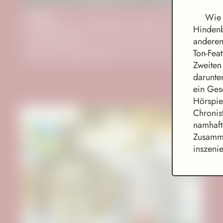
Wie 
Krabat
Hindenb
Präsentation der von Mehrdad Zaeri illustrierten
Schmuckausgabe
anderen 
Ton-Fea
lesen.hören Mannheim 2023
Zweiten
darunte
ein Ges
Hörspie
Chronis
namhaft
Zusamme
inszenie