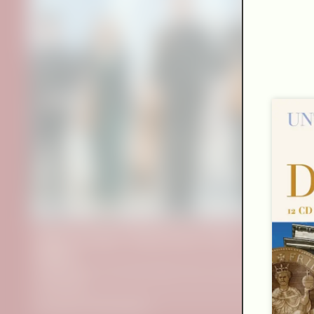
Eliots am Main: Words Move, Music
Moves
Joseph Haydn: »Die sieben letzten Worte unseres Erlösers
am Kreuze«
Fassung für Streichquartett