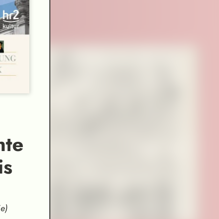
hte
is
e)