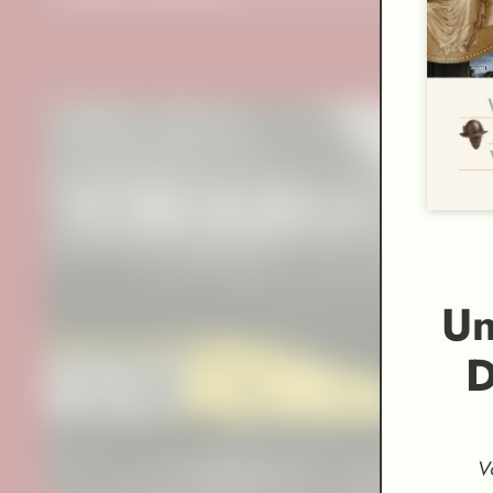
Un
D
V