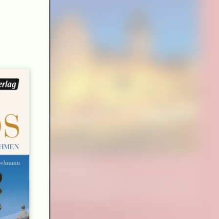
Das müde Glück
Ein Abend für Roger Willemsen
lesen.hören Mannheim 2026