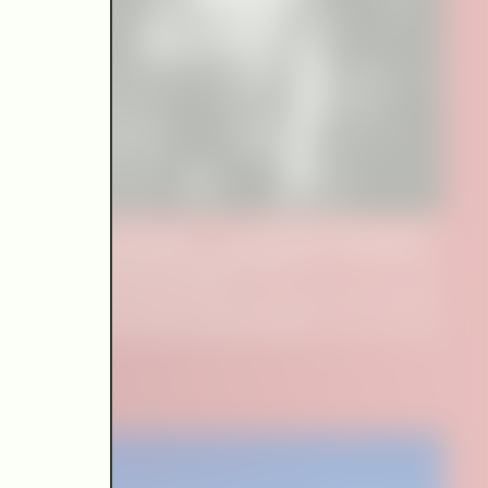
Magda Spiegel – vor der Zeit verstummt
Erinnerungen an eine große Sängerin –
Dokumentarisches Konzert
Alte Oper Frankfurt und Oper Frankfurt