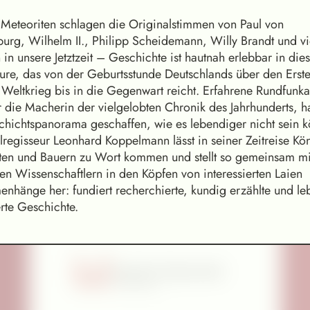
Meteoriten schlagen die Originalstimmen von Paul von
Die schöne Magelone
urg, Wilhelm II., Philipp Scheidemann, Willy Brandt und vi
Georg Gädker (Bariton), Hedayet Jonas Djeddikar
(Piano), Birgitta Assheuer (Sprecherin)
in unsere Jetztzeit – Geschichte ist hautnah erlebbar in di
ture, das von der Geburtsstunde Deutschlands über den Erst
Konzert
 Weltkrieg bis in die Gegenwart reicht. Erfahrene Rundfunka
r die Macherin der vielgelobten Chronik des Jahrhunderts, 
chichtspanorama geschaffen, wie es lebendiger nicht sein k
lregisseur Leonhard Koppelmann lässt in seiner Zeitreise Kö
ten und Bauern zu Wort kommen und stellt so gemeinsam mi
en Wissenschaftlern in den Köpfen von interessierten Laien
nhänge her: fundiert recherchierte, kundig erzählte und le
rte Geschichte.