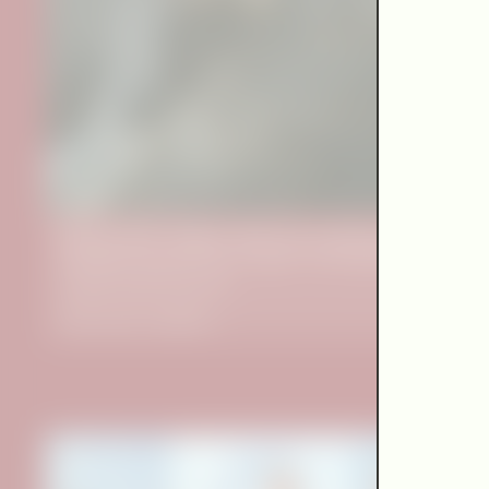
Hyunju Oh: Mother Was My Landscape
Concept & realization (script, objects, sound, light, video,
programming): Hyunju Oh
Audio drama installation